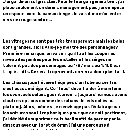
J'ai gardé un sol gris clair. Pour le fourgon générateur, j'ai
placé seulement un demi-aménagement puis j'ai composé
un espace avec du canson beige.
Je vais donc m'orienter
vers ce rouge sombre...
Les vitrages ne sont pas très transparents mais les baies
sont grandes, alors vais-je y mettre des personnages?
Première remarque, on va voir qu'il faut les couper au
niveau des jambes pour les installer et les sièges ne
tolèrent pas des personnages au 1/87 mais au 1/100 car
trop étroits. Ce sera trop voyant, on verra donc plus tard.
Les châssis jouef étaient équipés d'un tube au centre,
c'est assez inélégant. Ce "tube" devait aider à maintenir
les éventuels éclairages intérieurs (aujourd'hui nous avons
d'autres options comme des rubans de leds collés au
plafond). Alors, même si je n'envisage pas l'éclairage car
les voitures sont trop basiques pour que ce soit pertinent,
j'ai décidé de supprimer ce tube: il suffit de percer par le
dessous avec un foret de 6mm (j'ai une perceuse à