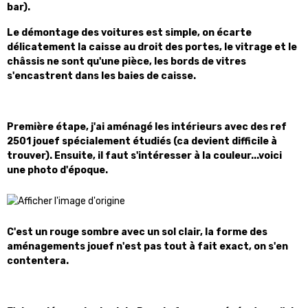
bar).
Le démontage des voitures est simple, on écarte
délicatement la caisse au droit des portes, le vitrage et le
châssis ne sont qu'une pièce, les bords de vitres
s'encastrent dans les baies de caisse.
Première étape, j'ai aménagé les intérieurs avec des ref
2501 jouef spécialement étudiés (ca devient difficile à
trouver). Ensuite, il faut s'intéresser à la couleur...voici
une photo d'époque.
C'est un rouge sombre avec un sol clair, la forme des
aménagements jouef n'est pas tout à fait exact, on s'en
contentera.