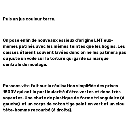
Puis un jus couleur terre.
On pose enfin de nouveaux essieux d'origine LMT eux-
mêmes patinés avec les mêmes teintes que les bogies. Les
caisses étaient souvent lavées donc on ne les patinera pas
ou juste un voile sur la toiture qui garde sa marque
centrale de moulage.
Passons vite fait sur la réalisation simplifiée des prises
1500V qui ont la particularité d'être vertes et donc très
voyantes.
Une chute de plastique de forme triangulaire (à
gauche) et u
n corps de coton tige peint en vert et un clou
tête-homme recourbé (à droite).