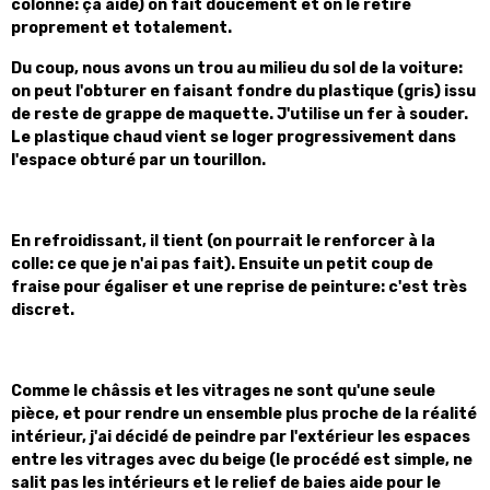
colonne: ça aide) on fait doucement et on le retire
proprement et totalement.
Du coup, nous avons un trou au milieu du sol de la voiture:
on peut l'obturer en faisant fondre du plastique (gris) issu
de reste de grappe de maquette. J'utilise un fer à souder.
Le plastique chaud vient se loger progressivement dans
l'espace obturé par un tourillon.
En refroidissant, il tient (on pourrait le renforcer à la
colle: ce que je n'ai pas fait). Ensuite un petit coup de
fraise pour égaliser et une reprise de peinture: c'est très
discret.
Comme le châssis et les vitrages ne sont qu'une seule
pièce, et p
our rendre un ensemble plus proche de la réalité
intérieur, j'ai décidé de peindre par l'extérieur les espaces
entre les vitrages avec du beige (le procédé est simple, ne
salit pas les intérieurs et le relief de baies aide pour le