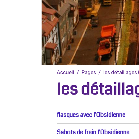
Accueil
Pages
les détaillages 
les détailla
flasques avec l'Obsidienne
Sabots de frein l'Obsidienne