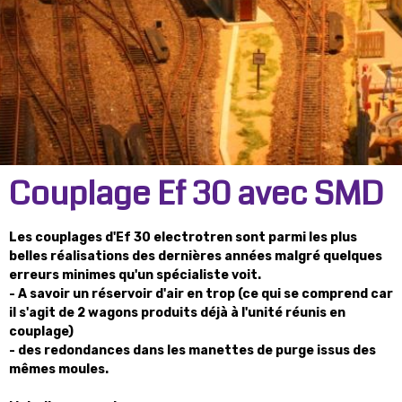
Couplage Ef 30 avec SMD
Les couplages d'Ef 30 electrotren sont parmi les plus
belles réalisations des dernières années malgré quelques
erreurs minimes qu'un spécialiste voit.
- A savoir un réservoir d'air en trop (ce qui se comprend car
il s'agit de 2 wagons produits déjà à l'unité réunis en
couplage)
- des redondances dans les manettes de purge issus des
mêmes moules.