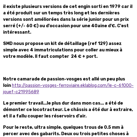
il existe plusieurs versions de cet engin sorti en 1979 car il
a été produit sur un temps très long et les dernières
versions sont améliorées dans la série junior pour un prix
serré (+/- 60 €) ou d'occasion pour une 40aine d'€. C'est
intéressant.
SMD nous propose un kit de détaillage (ref 129) assez
simple avec 4 immatriculations pour coller au mieux à
votre modèle. Il faut compter 24 € + port.
Notre camarade de passion-vosges est allé un peu plus
loin
http://passion-vosges-ferroviaire.eklablog.com/le-c-61000-
jouef-c21995689
Le premier travail...le plus dur dans mon cas... a été de
démonter ce locotracteur. Le châssis a été dur à extraire,
et il a fallu couper les réservoirs d'air.
Pour le reste, ultra simple, quelques trous de 0.5 mm à
percer avec des gabarits. Deux ou trois petites choses à