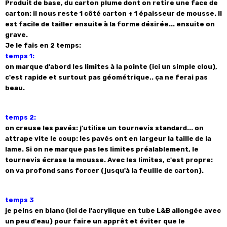
Produit de base, du carton plume dont on retire une face de
carton: il nous reste 1 côté carton + 1 épaisseur de mousse. Il
est facile de tailler ensuite à la forme désirée... ensuite on
grave.
Je le fais en 2 temps:
temps 1:
on marque d'abord les limites à la pointe (ici un simple clou),
c'est rapide et surtout pas géométrique.. ça ne ferai pas
beau.
temps 2:
on creuse les pavés: j'utilise un tournevis standard... on
attrape vite le coup: les pavés ont en largeur la taille de la
lame. Si on ne marque pas les limites préalablement, le
tournevis écrase la mousse. Avec les limites, c'est propre:
on va profond sans forcer (jusqu'à la feuille de carton).
temps 3
je peins en blanc (ici de l'acrylique en tube L&B allongée avec
un peu d'eau) pour faire un apprêt et éviter que le