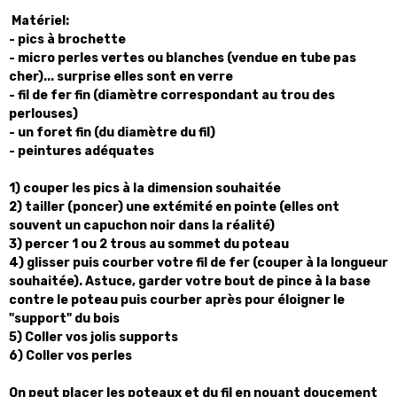
Matériel:
- pics à brochette
- micro perles vertes ou blanches (vendue en tube pas
cher)... surprise elles sont en verre
- fil de fer fin (diamètre correspondant au trou des
perlouses)
- un foret fin (du diamètre du fil)
- peintures adéquates
1) couper les pics à la dimension souhaitée
2) tailler (poncer) une extémité en pointe (elles ont
souvent un capuchon noir dans la réalité)
3) percer 1 ou 2 trous au sommet du poteau
4) glisser puis courber votre fil de fer (couper à la longueur
souhaitée). Astuce, garder votre bout de pince à la base
contre le poteau puis courber après pour éloigner le
"support" du bois
5) Coller vos jolis supports
6) Coller vos perles
On peut placer les poteaux et du fil en nouant doucement