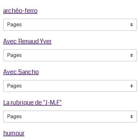
archéo-ferro
Avec Renaud Yver
Avec Sancho
La rubrique de "J-M.F"
humour