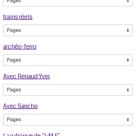
trains réels
archéo-ferro
Avec Renaud Yver
Avec Sancho
La rubrique de "J-M.F"