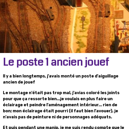
Le poste 1 ancien jouef
Il y a bien longtemps, j'avais monté un poste d'aiguillage
ancien de jouef
Le montage n'était pas trop mal, j'avias coloré les joints
pour que ça ressorte bien...je voulais en plus faire un
éclairage et peindre l'aménagement intérieur... rien de
bon; mon éclairage était pourri (il faut bien l'avouer), je
n'avais pas de peinture ni de personnages adéquats.
Et puis pendant une manip, je me suis rendu compte que le