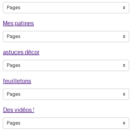
Mes patines
astuces décor
feuilletons
Des vidéos !