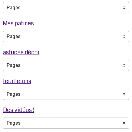
Mes patines
astuces décor
feuilletons
Des vidéos !