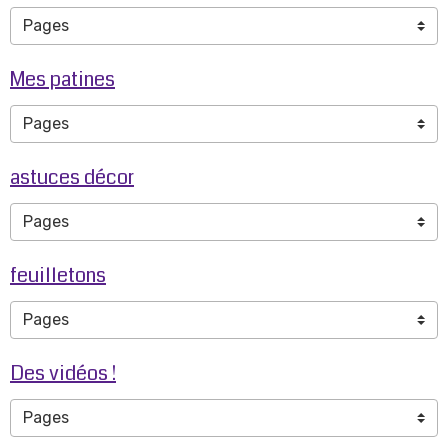
Mes patines
astuces décor
feuilletons
Des vidéos !