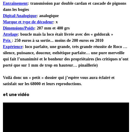
Entraînement
: transmission par double cardan et cascade de pignons
dans les bogies
Digital/Analogique
: analogique
Marque et type de décodeur
: x
Dimensions/Poids
: 207 mm et 400 grs
Attelage
: boucle mais la loco était livrée avec des « goldorak »
Prix
: 250 euros à sa sortie... moins de 200 euros en 2010
Expérience
: loco parfaite, une grande, très grande réussite de Roco …
silence, puissance, douceur, esthétique parfaite… une pure merveille
qui fait l’unanimité et le bonheur des propriétaires (les critiques n’ont
porté que sur 1 mm de trop en hauteur… pinaillerie)
Voilà donc un « petit » dossier qui j’espère vous aura éclairé et
satisfait sur les 68000 et leurs reproductions.
et une vidéo