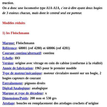
traction.
On a donc une locomotive type A1A-A1A, c'est-à-dire ayant deux bogies
de 3 essieux chacun, mais dont le central seul est porteur.
Modèles réduits
1) les Fleischmann
Marque
:
Fleischmann
Référence
: 68001 (ref 4280) et 68006 (ref 4281)
Courant continu/alternatif
: continu
Echelle
: HO
Version
:
origine avec vitrage en coin de cabine (conforme à la réalité)
Année de fabrication
: 1965 pour le premier modèle
Type de moteur/mécanique
: moteur circulaire monté sur un bogie, 2
bogies capteurs de courant
Entraînement
: pignons droits
Digital/Analogique
: analogique
Marque et type de décodeur
: x
Dimensions/Poids
: 208 mm et 530 grs
Attelage
: boucles en remplacement des attelages crochets d’origine