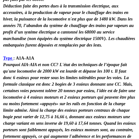
Déduction faite des pertes dues à la transmission électrique, aux
accessoires, à la production de vapeur pour le chauffage des trains en
hiver, la puissance de la locomotive n'est plus que de 1480 kW. Dans les
années 70, l’abandon du système de chauffage des trains par vapeurs au
profit d’un système électrique a cantonné les 68000 au service
marchandise (non équipées du système électrique 1500V). Les chaudières
embarquées furent déposées et remplacées par des lests.
Type
: A1A-A1A
Pourquoi AIA-AIA et non CC? L'état des techniques de l’époque fait
qu'une locomotive de 2000 kW est lourde et dépasse les 100 t. Il faut
donc 6 essieux pour rester sous les limites tolérables pour les voies. La
formule classique est donc 2 bogies de 3 essieux donnant une CC. Mais,
certaines voies peuvent tolérer 20 tonnes par essieu, l'idée est de faire une
locomotive à 4 essieux moteurs et 2 essieux porteurs qui peuvent être plus
ou moins fortement «appuyés» sur les rails en fonction de la charge
limite admise. Ainsi la charge des essieux porteurs centraux de chaque
bogie peut varier de 12,75 à 16,66 t, donnant aux essieux moteurs une
charge variant en sens inverse de 19,60 à
17,64 tonnes. Quand les essieux
porteurs sont faiblement appuyés, les essieux moteurs sont, au contraire,
fortement appuyés, ce qui augmente l'adhérence et les performances de