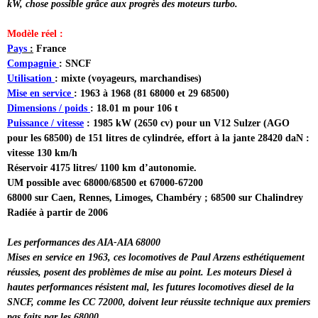
kW, chose possible grâce aux progrès des moteurs turbo.
Modèle réel :
Pays
:
France
Compagnie
: SNCF
Utilisation
: mixte (voyageurs, marchandises)
Mise en service
: 1963 à 1968 (81 68000 et 29 68500)
Dimensions / poids
: 18.01 m pour 106 t
Puissance / vitesse
: 1985 kW (2650 cv) pour un V12 Sulzer (AGO
pour les 68500) de 151 litres de cylindrée, effort à la jante 28420 daN :
vitesse 130 km/h
Réservoir 4175 litres/ 1100 km d’autonomie.
UM possible avec 68000/68500 et 67000-67200
68000 sur Caen, Rennes, Limoges, Chambéry ; 68500 sur Chalindrey
Radiée à partir de 2006
Les performances des AIA-AIA 68000
Mises en service en 1963, ces locomotives de Paul Arzens esthétiquement
réussies, posent des problèmes de mise au point. Les moteurs Diesel à
hautes performances résistent mal, les futures locomotives diesel de la
SNCF, comme les CC 72000, doivent leur réussite technique aux premiers
pas faits par les 68000.