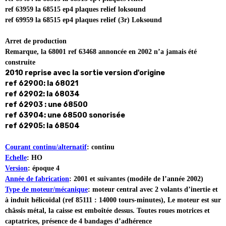
ref 63959 la 68515 ep4 plaques relief loksound
ref 69959 la 68515 ep4 plaques relief (3r) Loksound
Arret de production
Remarque, la 68001 ref 63468 annoncée en 2002 n’a jamais été
construite
2010 reprise avec la sortie version d'origine
ref 62900: la 68021
ref 62902: la 68034
ref 62903 : une 68500
ref 63904: une 68500 sonorisée
ref 62905: la 68504
Courant continu/alternatif
: continu
Echelle
: HO
Version
: époque 4
Année de fabrication
: 2001 et suivantes (modèle de l’année 2002)
Type de moteur/mécanique
: moteur central avec 2 volants d’inertie et
à induit hélicoïdal (ref 85111 : 14000 tours-minutes), Le moteur est sur
châssis métal, la caisse est emboîtée dessus. Toutes roues motrices et
captatrices, présence de 4 bandages d’adhérence