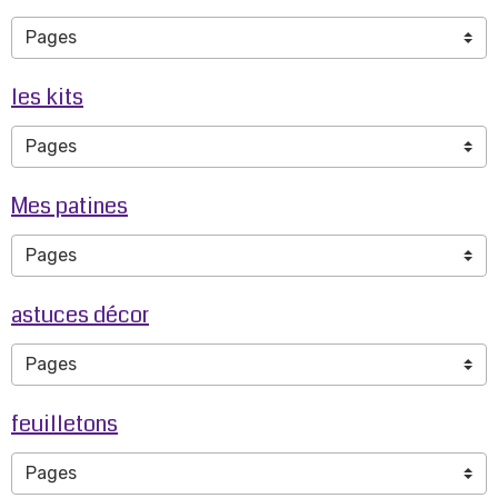
les kits
Mes patines
astuces décor
feuilletons