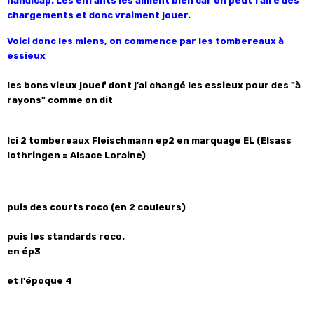
handicap. Les enfants les aiment bien car on peut faire des
chargements et donc vraiment jouer.
Voici donc les miens, on commence par les tombereaux à
essieux
les bons vieux jouef dont j'ai changé les essieux pour des "à
rayons" comme on dit
Ici 2 tombereaux Fleischmann ep2 en marquage EL (Elsass
lothringen = Alsace Loraine)
puis des courts roco (en 2 couleurs)
puis les standards roco.
en ép3
et l'époque 4