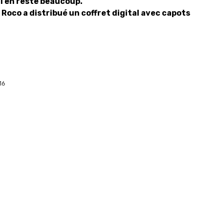
il en reste beaucoup.
 Roco a distribué un coffret digital avec capots
16