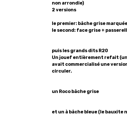
non arrondie)
2 versions
le premier: bâche grise marquée
le second: face grise + passerel
puis les grands dits R20
Un jouef entièrement refait (un 
avait commercialisé une version
circuler.
un Roco bâche grise
et un à bâche bleue (le bauxite 