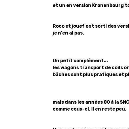
et un en version Kronenbourg t
Roco et jouef ont sorti des vers
je n'en ai pas.
Un petit complément...
les wagons transport de coils o
bâches sont plus pratiques et p
mais dans les années 80 à la SNC
comme ceux-ci. Il en reste peu.