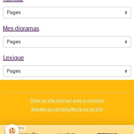
Mes dioramas
Lexique
Créer un site internet avec e-monsite
Signaler un contenu illicite sur ce site
SPONSORS