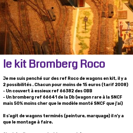
le kit Bromberg Roco
Je me suis penché sur des ref Roco de wagons en kit, il y a
2 possibilités . Chacun pour moins de 15 euros (tarif 2008)
- Un couvert à essieux ref 66382 des OBB
- Un bromberg ref 66641 de la Db (wagon rare à la SNCF
mais 50% moins cher que le modèle monté SNCF que j'ai)
Il s'agit de wagons terminés (peinture, marquage) il n'y a
que le montage à faire.