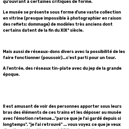
qu'ouvrant à certaines critiques de forme.
Le musée se présente sous forme d'une vaste collection
en vitrine (presque impossible à photographier en raison
des reflets: dommage) de modèles très anciens dont
certains datent de la fin du XIX° siècle.
Mais aussi de réseaux-dons divers avec la possibilité de les
faire fonctionner (poussoir)...c'est parti pour un tour.
A l'entrée, des réseaux tin-plate avec du jep de la grande
époque.
Il est amusant de voir des personnes apporter sous leurs
bras des éléments de ces trains et les déposer au musée
avec l'émotion retenue..."parce que je l'ai gardé depuis si
longtemps", "je l'ai retrouvé" ... vous voyez ce que je veux