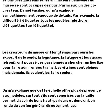
étions presque seuls et les animateurs bénévoles du
musée se sont occupés de nous. Parmi eux, un des co-
créateur, Daniel Fusilier, qui m'a expliqué
sympathiquement beaucoup de détails. Par exemple, la
difficulté à étiqueter tous les modèles (pléthore
d'étiquettes tue l'étiquette).
L
es créateurs du musée ont longtemps parcouru les
expos. Mais le poids, la logistique, la fatigue et les casses
(eh oui), ont poussé ces passionnés à chercher un lieu fixe
pour faire admirer ces trains. Les vitrines sont pleines
mais demain, ils veulent les faire rouler.
On m'a expliqué que cette échelle offre plus de présence
aux modèles, surtout s'ils sont sonorisés car la taille
permet d'avoir de bons haut-parleurs et donc un bon
rendu du son (en général directement issu