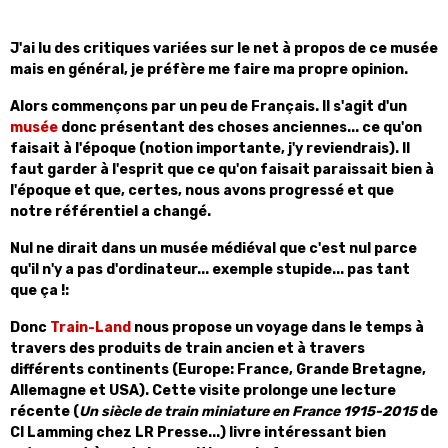
J'ai lu des critiques variées sur le net à propos de ce musée
mais en général, je préfère me faire ma propre opinion.
Alors commençons par un peu de Français. Il s'agit d'un
musée
donc présentant des choses anciennes... ce qu'on
faisait à l'époque (notion importante, j'y reviendrais). Il
faut garder à l'esprit que ce qu'on faisait paraissait bien à
l'époque et que, certes, nous avons progressé et que
notre référentiel a changé.
Nul ne dirait dans un musée médiéval que c'est nul parce
qu'il n'y a pas d'ordinateur... exemple stupide... pas tant
que ça !:
Donc
Train-Land
nous propose un voyage dans le temps à
travers des produits de train ancien et à travers
différents continents (Europe: France, Grande Bretagne,
Allemagne et USA). Cette visite prolonge une lecture
récente (
Un siècle de train miniature en France 1915-2015
de
Cl Lamming chez LR Presse...) livre intéressant bien