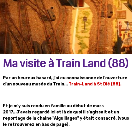
Ma visite à Train Land (88)
Par un heureux hasard, j'ai eu connaissance de l'ouverture
d'un nouveau musée du Train...
Train-Land à St Dié (88).
Et je m'y suis rendu en famille au début de mars
2017...J'avais regardé ici et là de quoi il s'agissait et un
reportage de la chaine "Aiguillages" y était consacré. (vous
le retrouverez en bas de page).