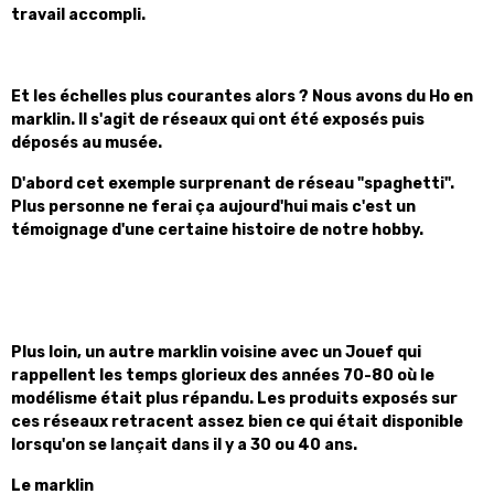
travail accompli.
Et les échelles plus courantes alors ? Nous avons du Ho en
marklin. Il s'agit de réseaux qui ont été exposés puis
déposés au musée.
D'abord cet exemple surprenant de réseau "spaghetti".
Plus personne ne ferai ça aujourd'hui mais c'est un
témoignage d'une certaine histoire de notre hobby.
Plus loin, un autre marklin voisine avec un Jouef qui
rappellent les temps glorieux des années 70-80 où le
modélisme était plus répandu. Les produits exposés sur
ces réseaux retracent assez bien ce qui était disponible
lorsqu'on se lançait dans il y a 30 ou 40 ans.
Le marklin