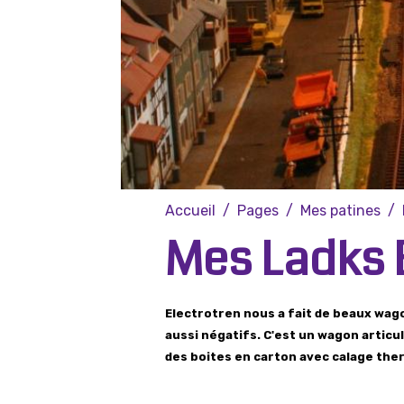
Accueil
Pages
Mes patines
Mes Ladks 
Electrotren nous a fait de beaux wago
aussi négatifs. C'est un wagon articul
des boites en carton avec calage th