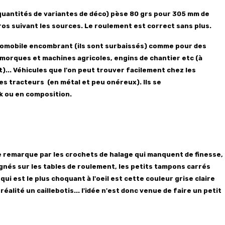
 quantités de variantes de déco) pèse 80 grs pour 305 mm de
uros suivant les sources. Le roulement est correct sans plus.
omobile encombrant (ils sont surbaissés) comme pour des
morques et machines agricoles, engins de chantier etc (à
)... Véhicules que l'on peut trouver facilement chez les
les tracteurs (en métal et peu onéreux). Ils se
k ou en composition.
le remarque par les crochets de halage qui manquent de finesse,
lignés sur les tables de roulement, les petits tampons carrés
 qui est le plus choquant à l'oeil est cette couleur grise claire
réalité un caillebotis... l'idée n'est donc venue de faire un petit