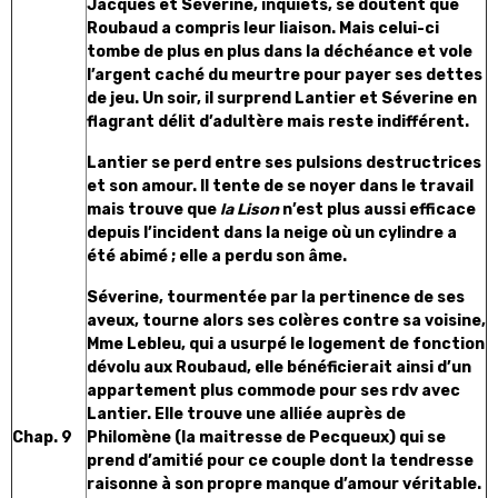
Jacques et Séverine, inquiets, se doutent que
Roubaud a compris leur liaison. Mais celui-ci
tombe de plus en plus dans la déchéance et vole
l’argent caché du meurtre pour payer ses dettes
de jeu. Un soir, il surprend Lantier et Séverine en
flagrant délit d’adultère mais reste indifférent.
Lantier se perd entre ses pulsions destructrices
et son amour. Il tente de se noyer dans le travail
mais trouve que
la Lison
n’est plus aussi efficace
depuis l’incident dans la neige où un cylindre a
été abimé ; elle a perdu son âme.
Séverine, tourmentée par la pertinence de ses
aveux, tourne alors ses colères contre sa voisine,
Mme Lebleu, qui a usurpé le logement de fonction
dévolu aux Roubaud, elle bénéficierait ainsi d’un
appartement plus commode pour ses rdv avec
Lantier. Elle trouve une alliée auprès de
Chap. 9
Philomène (la maitresse de Pecqueux) qui se
prend d’amitié pour ce couple dont la tendresse
raisonne à son propre manque d’amour véritable.