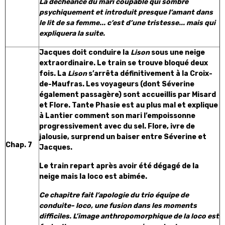
La déchéance du mari coupable qui sombre
psychiquement et introduit presque l’amant dans
le lit de sa femme... c’est d’une tristesse... mais qui
expliquera la suite.
Jacques doit conduire la
Lison
sous une neige
extraordinaire. Le train se trouve bloqué deux
fois. La
Lison
s’arrêta définitivement à la Croix-
de-Maufras. Les voyageurs (dont Séverine
également passagère) sont accueillis par Misard
et Flore. Tante Phasie est au plus mal et explique
à Lantier comment son mari l’empoissonne
progressivement avec du sel. Flore, ivre de
jalousie, surprend un baiser entre Séverine et
Chap. 7
Jacques.
Le train repart après avoir été dégagé de la
neige mais la loco est abimée.
Ce chapitre fait l’apologie du trio équipe de
conduite- loco, une fusion dans les moments
difficiles. L’image anthropomorphique de la loco est