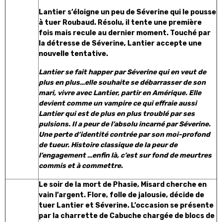
Lantier s’éloigne un peu de Séverine qui le pousse
à tuer Roubaud. Résolu, il tente une première
fois mais recule au dernier moment. Touché par
la détresse de Séverine, Lantier accepte une
nouvelle tentative.
Lantier se fait happer par Séverine qui en veut de
plus en plus…elle souhaite se débarrasser de son
mari, vivre avec Lantier, partir en Amérique. Elle
devient comme un vampire ce qui effraie aussi
Lantier qui est de plus en plus troublé par ses
pulsions. Il a peur de l’absolu incarné par Séverine.
Une perte d’identité contrée par son moi-profond
de tueur.
Histoire classique de la peur de
l’engagement …enfin là, c’est sur fond de meurtres
commis et à commettre.
Le soir de la mort de Phasie, Misard cherche en
vain l’argent. Flore, folle de jalousie, décide de
tuer Lantier et Séverine. L’occasion se présente
par la charrette de Cabuche chargée de blocs de