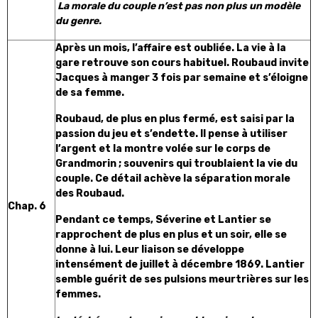
La morale du couple n’est pas non plus un modèle
du genre.
Après un mois, l’affaire est oubliée. La vie à la
gare retrouve son cours habituel. Roubaud invite
Jacques à manger 3 fois par semaine et s’éloigne
de sa femme.
Roubaud, de plus en plus fermé, est saisi par la
passion du jeu et s’endette. Il pense à utiliser
l’argent et la montre volée sur le corps de
Grandmorin ; souvenirs qui troublaient la vie du
couple. Ce détail achève la séparation morale
des Roubaud.
Chap. 6
Pendant ce temps, Séverine et Lantier se
rapprochent de plus en plus et un soir, elle se
donne à lui. Leur liaison se développe
intensément de juillet à décembre 1869. Lantier
semble guérit de ses pulsions meurtrières sur les
femmes.