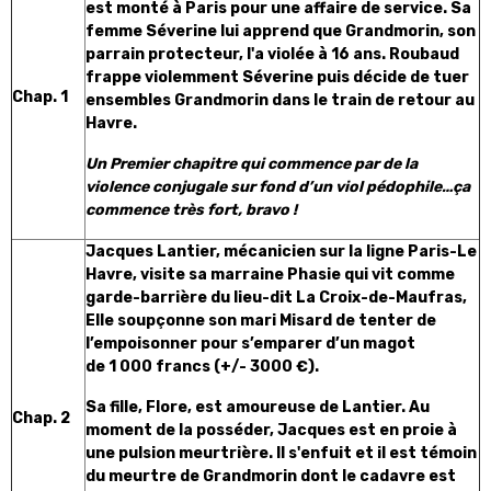
est monté à Paris pour une affaire de service. Sa
femme Séverine lui apprend que Grandmorin, son
parrain protecteur, l'a violée à 16 ans. Roubaud
frappe violemment Séverine puis décide de tuer
Chap. 1
ensembles Grandmorin dans le train de retour au
Havre.
Un Premier chapitre qui commence par de la
violence conjugale sur fond d’un viol pédophile…ça
commence très fort, bravo !
Jacques Lantier, mécanicien sur la ligne Paris-Le
Havre, visite sa marraine Phasie qui vit comme
garde-barrière du lieu-dit La Croix-de-Maufras,
Elle soupçonne son mari Misard de tenter de
l’empoisonner pour s’emparer d’un magot
de 1 000 francs (+/- 3000 €).
Sa fille, Flore, est amoureuse de Lantier. Au
Chap. 2
moment de la posséder, Jacques est en proie à
une pulsion meurtrière. Il s'enfuit et il est témoin
du meurtre de Grandmorin dont le cadavre est