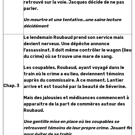
retrouvé sur la voie. Jacques décide de ne pas
parler.
Un meurtre et une tentative…une saine lecture
décidément
Le lendemain Roubaud prend son service mais
devient nerveux. Une dépêche annonce
l’assassinat. Il doit même contrôler le wagon (lieu
du crime) où se trouve une mare de sang.
Les coupables, Roubaud, ayant voyagé dans le
train où le crime a eu lieu, deviennent témoins
auprès du commissaire. À ce moment, Lantier
Chap. 3
arrive et est touché par la beauté de Séverine.
Mais des jalousies et médisances commencent à
apparaitre de la part de commères autour des
Roubaud.
Une gentille mise en place où les coupables se
retrouvent témoins de leur propre crime. Jouant fin
pour éviter de se trahir.