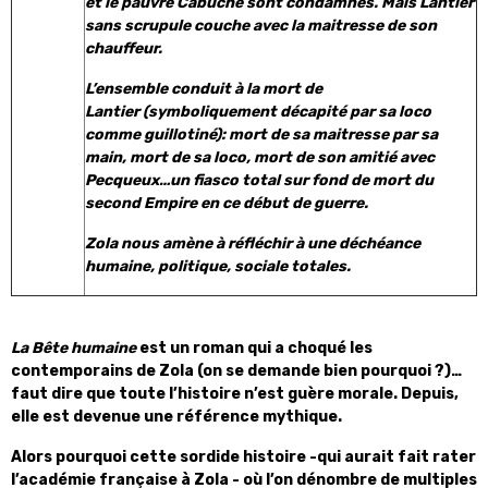
et le pauvre Cabuche sont condamnés. Mais Lantier
sans scrupule couche avec la maitresse de son
chauffeur.
L’ensemble conduit à la mort de
Lantier (symboliquement décapité par sa loco
comme guillotiné): mort de sa maitresse par sa
main, mort de sa loco, mort de son amitié avec
Pecqueux…un fiasco total sur fond de mort du
second Empire en ce début de guerre.
Zola nous amène à réfléchir à une déchéance
humaine, politique, sociale totales.
La Bête humaine
est un roman qui a choqué les
contemporains de Zola (on se demande bien pourquoi ?)…
faut dire que toute l’histoire n’est guère morale. Depuis,
elle est devenue une référence mythique.
Alors pourquoi cette sordide histoire -qui aurait fait rater
l’académie française à Zola - où l’on dénombre de multiples