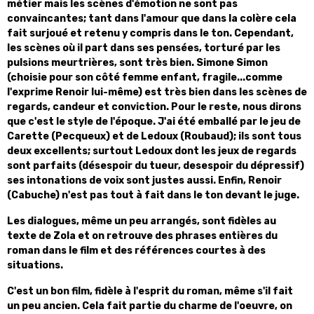
métier mais les scènes d'émotion ne sont pas
convaincantes; tant dans l'amour que dans la colère cela
fait surjoué et retenu y compris dans le ton. Cependant,
les scènes où il part dans ses pensées, torturé par les
pulsions meurtrières, sont très bien. Simone Simon
(choisie pour son côté femme enfant, fragile...comme
l'exprime Renoir lui-même) est très bien dans les scènes de
regards, candeur et conviction. Pour le reste, nous dirons
que c'est le style de l'époque. J'ai été emballé par le jeu de
Carette (Pecqueux) et de Ledoux (Roubaud); ils sont tous
deux excellents; surtout Ledoux dont les jeux de regards
sont parfaits (désespoir du tueur, desespoir du dépressif)
ses intonations de voix sont justes aussi. Enfin, Renoir
(Cabuche) n'est pas tout à fait dans le ton devant le juge.
Les dialogues, même un peu arrangés, sont fidèles au
texte de Zola et on retrouve des phrases entières du
roman dans le film et des références courtes à des
situations.
C'est un bon film, fidèle à l'esprit du roman, même s'il fait
un peu ancien. Cela fait partie du charme de l'oeuvre, on