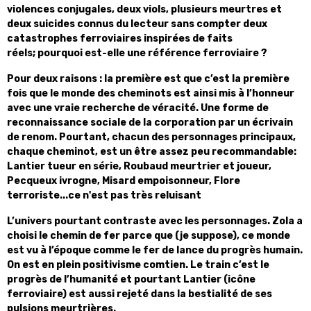
violences conjugales, deux viols, plusieurs meurtres et
deux suicides connus du lecteur sans compter deux
catastrophes ferroviaires inspirées de faits
réels; pourquoi est-elle une référence ferroviaire ?
Pour deux raisons : la première est que c’est la première
fois que le monde des cheminots est ainsi mis à l’honneur
avec une vraie recherche de véracité. Une forme de
reconnaissance sociale de la corporation par un écrivain
de renom. Pourtant, chacun des personnages principaux,
chaque cheminot, est un être assez peu recommandable:
Lantier tueur en série, Roubaud meurtrier et joueur,
Pecqueux ivrogne, Misard empoisonneur, Flore
terroriste...ce n'est pas très reluisant
L’univers pourtant contraste avec les personnages. Zola a
choisi le chemin de fer parce que (je suppose), ce monde
est vu à l’époque comme le fer de lance du progrès humain.
On est en plein positivisme comtien. Le train c’est le
progrès de l’humanité et pourtant Lantier (icône
ferroviaire) est aussi rejeté dans la bestialité de ses
pulsions meurtrières.