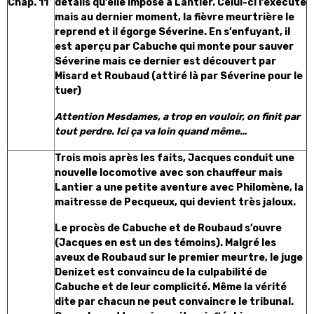
Chap. 11
détails qu’elle impose à Lantier. Celui-ci l’exécute
mais au dernier moment, la fièvre meurtrière le
reprend et il égorge Séverine. En s’enfuyant, il
est aperçu par Cabuche qui monte pour sauver
Séverine mais ce dernier est découvert par
Misard et Roubaud (attiré là par Séverine pour le
tuer)
Attention Mesdames, a trop en vouloir, on finit par
tout perdre. Ici ça va loin quand même…
Trois mois après les faits, Jacques conduit une
nouvelle locomotive avec son chauffeur mais
Lantier a une petite aventure avec Philomène, la
maitresse de Pecqueux, qui devient très jaloux.
Le procès de Cabuche et de Roubaud s’ouvre
(Jacques en est un des témoins). Malgré les
aveux de Roubaud sur le premier meurtre, le juge
Denizet est convaincu de la culpabilité de
Cabuche et de leur complicité. Même la vérité
dite par chacun ne peut convaincre le tribunal.