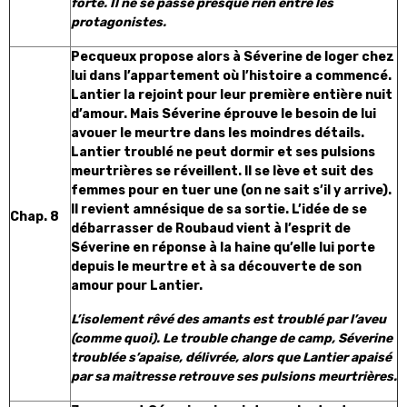
forte. Il ne se passe presque rien entre les
protagonistes.
Pecqueux propose alors à Séverine de loger chez
lui dans l’appartement où l’histoire a commencé.
Lantier la rejoint pour leur première entière nuit
d’amour. Mais Séverine éprouve le besoin de lui
avouer le meurtre dans les moindres détails.
Lantier troublé ne peut dormir et ses pulsions
meurtrières se réveillent. Il se lève et suit des
femmes pour en tuer une (on ne sait s’il y arrive).
Il revient amnésique de sa sortie. L’idée de se
Chap. 8
débarrasser de Roubaud vient à l’esprit de
Séverine en réponse à la haine qu’elle lui porte
depuis le meurtre et à sa découverte de son
amour pour Lantier.
L’isolement rêvé des amants est troublé par l’aveu
(comme quoi). Le trouble change de camp, Séverine
troublée s’apaise, délivrée, alors que Lantier apaisé
par sa maitresse retrouve ses pulsions meurtrières.