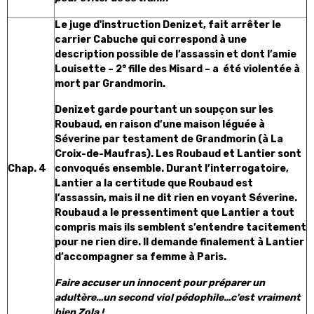
Le juge d'instruction Denizet, fait arrêter le
carrier Cabuche qui correspond à une
description possible de l’assassin et dont l’amie
Louisette – 2° fille des Misard – a été violentée à
mort par Grandmorin.
Denizet garde pourtant un soupçon sur les
Roubaud, en raison d’une maison léguée à
Séverine par testament de Grandmorin (à La
Croix-de-Maufras). Les Roubaud et Lantier sont
Chap. 4
convoqués ensemble. Durant l’interrogatoire,
Lantier a la certitude que Roubaud est
l’assassin, mais il ne dit rien en voyant Séverine.
Roubaud a le pressentiment que Lantier a tout
compris mais ils semblent s’entendre tacitement
pour ne rien dire. Il demande finalement à Lantier
d’accompagner sa femme à Paris.
Faire accuser un innocent pour préparer un
adultère…un second viol pédophile…c’est vraiment
bien Zola !