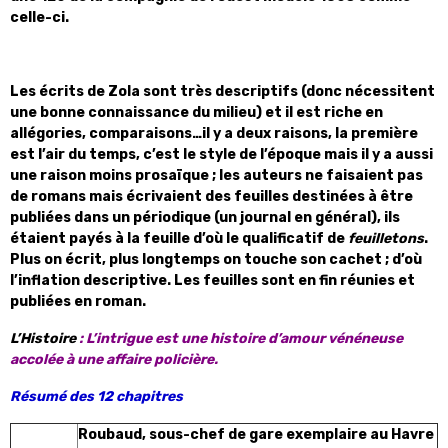
celle-ci.
Les écrits de Zola sont très descriptifs (donc nécessitent
une bonne connaissance du milieu) et il est riche en
allégories, comparaisons…il y a deux raisons, la première
est l’air du temps, c’est le style de l’époque mais il y a aussi
une raison moins prosaïque ; les auteurs ne faisaient pas
de romans mais écrivaient des feuilles destinées à être
publiées dans un périodique (un journal en général), ils
étaient payés à la feuille d’où le qualificatif de
feuilletons
.
Plus on écrit, plus longtemps on touche son cachet ; d’où
l’inflation descriptive. Les feuilles sont en fin réunies et
publiées en roman.
L’Histoire
: L’intrigue est une histoire d’amour vénéneuse
accolée à une affaire policière.
Résumé des 12 chapitres
Roubaud, sous-chef de gare exemplaire au Havre