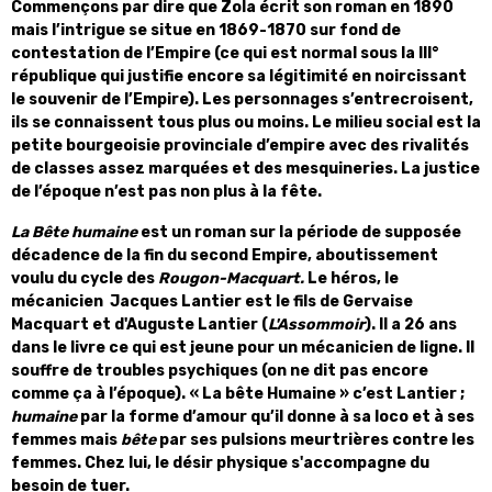
Commençons par dire que Zola écrit son roman en 1890
mais l’intrigue se situe en 1869-1870 sur fond de
contestation de l’Empire (ce qui est normal sous la III°
république qui justifie encore sa légitimité en noircissant
le souvenir de l’Empire). Les personnages s’entrecroisent,
ils se connaissent tous plus ou moins. Le milieu social est la
petite bourgeoisie provinciale d’empire avec des rivalités
de classes assez marquées et des mesquineries. La justice
de l’époque n’est pas non plus à la fête.
La Bête humaine
est un roman sur la période de supposée
décadence de la fin du second Empire, aboutissement
voulu du cycle des
Rougon-Macquart.
Le héros, le
mécanicien Jacques Lantier est le fils de Gervaise
Macquart et d'Auguste Lantier (
L'Assommoir
). Il a 26 ans
dans le livre ce qui est jeune pour un mécanicien de ligne. Il
souffre de troubles psychiques (on ne dit pas encore
comme ça à l’époque). « La bête Humaine » c’est Lantier ;
humaine
par la forme d’amour qu’il donne à sa loco et à ses
femmes mais
bête
par ses pulsions meurtrières contre les
femmes. Chez lui, le désir physique s'accompagne du
besoin de tuer.