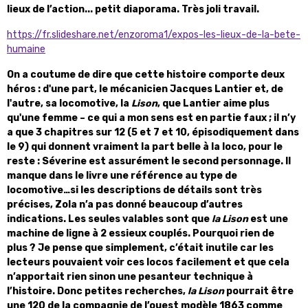
lieux de l’action... petit diaporama. Très joli travail.
https://fr.slideshare.net/enzoroma1/expos-les-lieux-de-la-bete-
humaine
On a coutume de dire que cette histoire comporte deux
héros : d'une part, le mécanicien Jacques Lantier et, de
l'autre, sa locomotive, la
Lison
, que Lantier aime plus
qu'une femme – ce qui a mon sens est en partie faux ; il n’y
a que 3 chapitres sur 12 (5 et 7 et 10, épisodiquement dans
le 9) qui donnent vraiment la part belle à la loco, pour le
reste : Séverine est assurément le second personnage. Il
manque dans le livre une référence au type de
locomotive…si les descriptions de détails sont très
précises, Zola n’a pas donné beaucoup d’autres
indications. Les seules valables sont que
la Lison
est une
machine de ligne à 2 essieux couplés. Pourquoi rien de
plus ? Je pense que simplement, c’était inutile car les
lecteurs pouvaient voir ces locos facilement et que cela
n’apportait rien sinon une pesanteur technique à
l’histoire. Donc petites recherches,
la Lison
pourrait être
une 120 de la compagnie de l’ouest modèle 1863 comme