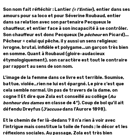
Son nom fait réfléchir : Lantier
(= l’Entier
), entier dans ses
amours pour sa loco et pour Séverine Roubaud, entier
dans sa relation avec son partenaire Pecqueux le
chauffeur, et entier face à son incapacité à se contrôler.
Son chauffeur est donc Pecqueux (le
pêcheur
en Picard)...
Pêcheur = celui qui pêche, il y aussi un sens religieux:
ivrogne, brutal, infidèle et polygame...un garçon très bien
en somme. Quant à Roubaud (gloire-audacieux
étymologiquement), son caractère est tout le contraire
par rapport au sens de son nom.
L’image de la femme dans ce livre est terrible. Soumise,
battue, violée…rien ne lui est épargné. Le pire c’est que
cela semble normal. Un pas de travers de la dame, on
cogne !! Et dire que Zola est conseillé au collège (
Au
bonheur des dames
en classe de 4°). Coup de bol qu’il ait
défendu Dreyfus (
J’accuse
dans l’Aurore 1898).
Et le chemin de fer là-dedans ? Il n’a rien à voir avec
l’intrigue mais constitue la toile de fonds ; le décor et les
réflexions sociales. Au passage, Zola est très bien