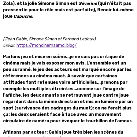
Zola), et la jolie Simone Simon est
Séverine
(qui n’était pas
pressentie pour le rôle mais est parfaite), Renoir lui-même
joue
Cabuche
.
(Jean Gabin, Simone Simon et Fernand Ledoux)
crédit:
https://moncinemaamoi.blog/
Parlons jeu et mise en scène...je ne suis pas critique de
cinéma mais je vais exposer mon avis. L'ensemble est un
peu suranné, le jeu des acteurs est marqué encore par les
références au cinéma muet. A savoir que certaines
attitudes font retenues voire artificielles...prenons par
exemple les multiples étreintes...comme sur l'image de
l'affiche, les deux amants se retrouvent joue contre joue
regardant dans la même direction et mis en lumière par un
spot (survivance des cadrages du muet); on ne ferait plus
ça: les deux seraient face à face avec un mouvement
circulaire de caméra pour évoquer le tourbillon de l'amour.
Affinons par acteur: Gabin joue très bien les scènes du