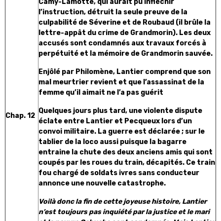
Camy-Lamotte, qui aurait pu infléchir
l’instruction, détruit la seule preuve de la
culpabilité de Séverine et de Roubaud (il brûle la
lettre-appât du crime de Grandmorin). Les deux
accusés sont condamnés aux travaux forcés à
perpétuité et la mémoire de Grandmorin sauvée.
Enjôlé par Philomène, Lantier comprend que son
mal meurtrier revient et que l’assassinat de la
femme qu’il aimait ne l’a pas guérit
Quelques jours plus tard, une violente dispute
Chap. 12
éclate entre Lantier et Pecqueux lors d’un
convoi militaire. La guerre est déclarée ; sur le
tablier de la loco aussi puisque la bagarre
entraine la chute des deux anciens amis qui sont
coupés par les roues du train, décapités. Ce train
fou chargé de soldats ivres sans conducteur
annonce une nouvelle catastrophe.
Voilà donc la fin de cette joyeuse histoire, Lantier
n’est toujours pas inquiété par la justice et le mari