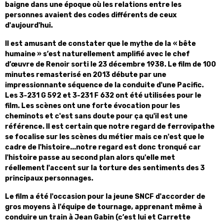
baigne dans une époque où les relations entre les
personnes avaient des codes différents de ceux
d'aujourd'hui.
Il est amusant de constater que le mythe de la « bête
humaine » s’est naturellement amplifié avec le chef
d’œuvre de Renoir sorti le 23 décembre 1938. Le film de 100
minutes remasterisé en 2013 débute par une
impressionnante séquence de la conduite d'une Pacific.
Les 3-231 G 592 et 3-231 F 632 ont été utilisées pour le
film. Les scènes ont une forte évocation pour les
cheminots et c'est sans doute pour ça qu'il est une
référence. Il est certain que notre regard de ferrovipathe
se focalise sur les scènes du métier mais ce n'est que le
cadre de l'histoire...notre regard est donc tronqué car
l'histoire passe au second plan alors qu'elle met
réellement l'accent sur la torture des sentiments des 3
principaux personnages.
Le film a été l'occasion pour la jeune SNCF d'accorder de
gros moyens à l'équipe de tournage, apprenant même à
conduire un train à Jean Gabin (c’est lui et Carrette