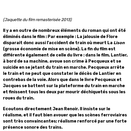
(Jaquette du film remasterisée 2013)
Il y a en outre de nombreux éléments du roman qui ont été
éliminés dans le film : Par exemple : La jalousie de Flore
disparait donc aussi l'accident de train où meurt La
Lison
(grosse économie de mise en scène). La fin du film est
différente également de celle du livre : dans le film, Lantier,
à bord de sa machine, avoue son crime à Pecqueux et se
suicide en se jetant du train en marche. Pecqueux arrête
le train et ne peut que constater le décès de Lantier en
contrebas de la voie. Alors que dans le livre Pecqueux et
Jacques se battent sur la plateforme du train en marche
et finissent tous les deux par mourir déchiquetés sous les
roues du train.
Ecoutons directement Jean Renoir. Il insiste sur le
réalisme, et il faut bien avouer que les scènes ferroviaires
sont très convaincantes; réalisme renforcé par une forte
présence sonore des trains.