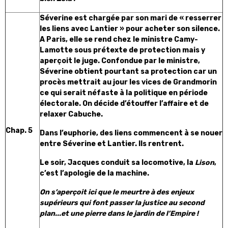
Séverine est chargée par son mari de « resserrer
les liens avec Lantier » pour acheter son silence.
A Paris, elle se rend chez le ministre Camy-
Lamotte sous prétexte de protection mais y
aperçoit le juge. Confondue par le ministre,
Séverine obtient pourtant sa protection car un
procès mettrait au jour les vices de Grandmorin
ce qui serait néfaste à la politique en période
électorale. On décide d’étouffer l’affaire et de
relaxer Cabuche.
Chap. 5
Dans l’euphorie, des liens commencent à se nouer
entre Séverine et Lantier. Ils rentrent.
Le soir, Jacques conduit sa locomotive, la
Lison
,
c’est l’apologie de la machine.
On s’aperçoit ici que le meurtre à des enjeux
supérieurs qui font passer la justice au second
plan...et une pierre dans le jardin de l’Empire !