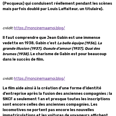
(Pecqueux) qui conduisent réellement pendant les scènes
mais parfois doublé par Louis Laffaiteur, un titulaire).
crédit:
https://moncinemaamoi.blog/
Il faut comprendre que Jean Gabin est une immense
vedette en 1938, Gabin c’est
La belle équipe (1936), La
grande illusion (1937), Gueule d’amour (1937), Quai des
brumes (1938).
Le charisme de Gabin est pour beaucoup
dans le succès de film.
crédit:
https://moncinemaamoi.blog/
Le film aide ainsi à la création d’une forme d’identité
d’entreprise après la fusion des anciennes compagnies ; la
SNCF a seulement 1 an et presque toutes les inscriptions
sont encore celles des anciennes compagnies. Les
locomotives ne portent pas encore les nouvelles
immatriculations et les voitures de voyageurs affichent