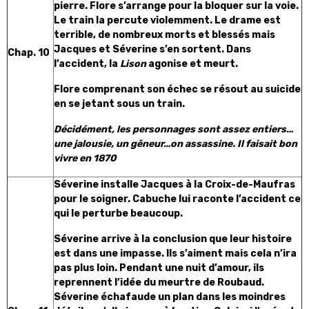
pierre. Flore s’arrange pour la bloquer sur la voie.
Le train la percute violemment. Le drame est
terrible, de nombreux morts et blessés mais
Jacques et Séverine s’en sortent. Dans
Chap. 10
l’accident, la
Lison
agonise et meurt.
Flore comprenant son échec se résout au suicide
en se jetant sous un train.
Décidément, les personnages sont assez entiers…
une jalousie, un gêneur…on assassine. Il faisait bon
vivre en 1870
Séverine installe Jacques à la Croix-de-Maufras
pour le soigner. Cabuche lui raconte l’accident ce
qui le perturbe beaucoup.
Séverine arrive à la conclusion que leur histoire
est dans une impasse. Ils s’aiment mais cela n’ira
pas plus loin. Pendant une nuit d’amour, ils
reprennent l’idée du meurtre de Roubaud.
Séverine échafaude un plan dans les moindres