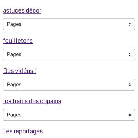
astuces décor
feuilletons
Des vidéos !
les trains des copains
Les reportages