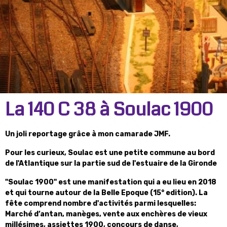
La 140 C 38 à Soulac 1900
Un joli reportage grâce à mon camarade JMF.
Pour les curieux, Soulac est une petite commune au bord
de l'Atlantique sur la partie sud de l'estuaire de la Gironde
"Soulac 1900" est une manifestation qui a eu lieu en 2018
et qui tourne autour de la Belle Epoque (15° edition). La
fête comprend nombre d'activités parmi lesquelles:
Marché d’antan, manèges, vente aux enchères de vieux
millésimes, assiettes 1900, concours de danse,