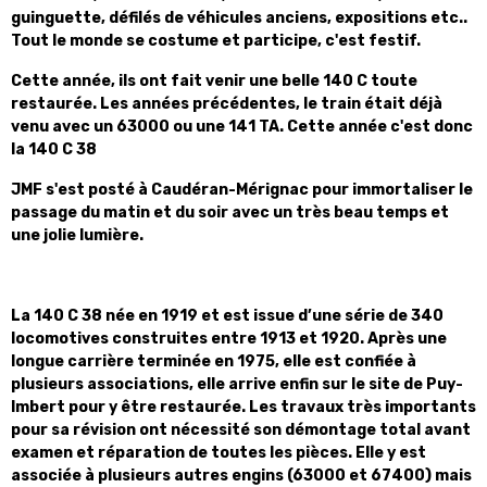
guinguette, défilés de véhicules anciens, expositions etc..
Tout le monde se costume et participe, c'est festif.
Cette année, ils ont fait venir une belle 140 C toute
restaurée. Les années précédentes, le train était déjà
venu avec un 63000 ou une 141 TA. Cette année c'est donc
la 140 C 38
JMF s'est posté à Caudéran-Mérignac pour immortaliser le
passage du matin et du soir avec un très beau temps et
une jolie lumière.
La 140 C 38 née en 1919 et est issue d’une série de 340
locomotives construites entre 1913 et 1920. Après une
longue carrière terminée en 1975, elle est confiée à
plusieurs associations, elle arrive enfin sur le site de Puy-
Imbert pour y être restaurée. Les travaux très importants
pour sa révision ont nécessité son démontage total avant
examen et réparation de toutes les pièces. Elle y est
associée à plusieurs autres engins (63000 et 67400) mais