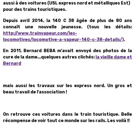
aussi à des voitures (USI, express nord et métalliques Est)
pour des trains touristiques.
Depuis avril 2014, la 140 C 38 âgée de plus de 80 ans
connaît une nouvelle jeunesse. (tous les détails:
http://www.trainvapeur.com/les-
locomotives/locomotive-a-vapeur-140-c-38-details/)
.
En 2011, Bernard BEBA m'avait envoyé des photos de la
cure de la dame...quelques autres clichés:
la vieille dame et
Bernard
mais aussi les travaux sur les express nord. Un gros et
beau travail de l'association !
On retrouve ces voitures dans le train touristique. Belle
récompense de voir tout ce monde sur les rails. Les voilà !!