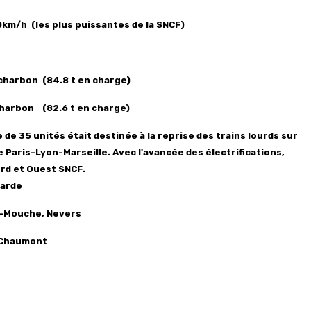
0km/h (les plus puissantes de la SNCF
)
e charbon (84.8 t en charge)
e charbon (82.6 t en charge)
rie de 35 unités était destinée à la reprise des trains lourds sur
ne Paris-Lyon-Marseille. Avec l'avancée des électrifications,
ord et Ouest SNCF.
carde
n-Mouche, Nevers
, Chaumont