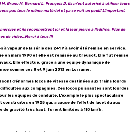
M, Bruno M, Bernard L, François D. Ils m'ont autorisé à utiliser leurs
vons pas tous le même matériel et ça se voit un peu!!! L'important
rciés et ils reconnaitront ici et là leur pierre à l’édifice. Plus de
es de vidéo…Merci à tous !!!
es à vapeur de la série des 241 P à avoir été remise en service.
e en mars 1990 et elle est remisée au Creusot. Elle fut remise
avaux. Elle effectue, grâce à une équipe dynamique de
ance comme ces 8 et 9 juin 2013 en Lorraine.
 sont d’énormes locos de vitesse destinées aux trains lourds
 difficultés aux compagnies. Ces locos puissantes sont lourdes
ur les équipes de conduite. L’exemple le plus spectaculaire
t construites en 1925 qui, a cause de l’effet de lacet du aux
e de gravité très haut, furent limitées à 110 km/h.