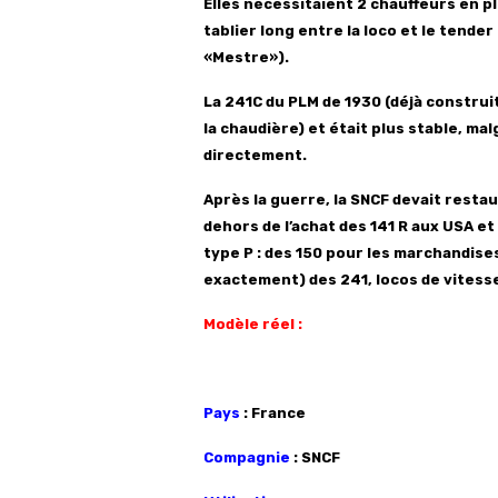
Elles nécessitaient 2 chauffeurs en p
tablier long entre la loco et le tender
«Mestre»).
La 241C
du PLM de 1930 (déjà construit
la chaudière) et était plus stable, m
directement.
Après la guerre, la SNCF
devait restau
dehors de l’achat des 141 R aux USA et
type P : des 150 pour les marchandises
exactement) des 241, locos de vitesse
Modèle réel :
Pays
: France
Compagnie
: SNCF