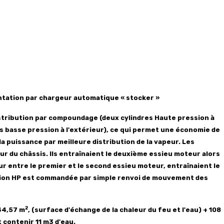
ntation par chargeur automatique « stocker »
istribution par compoundage (deux cylindres Haute pression à
res basse pression à l'extérieur), ce qui permet une économie de
 puissance par meilleure distribution de la vapeur. Les
eur du châssis. Ils entraînaient le deuxième essieu moteur alors
ieur entre le premier et le second essieu moteur, entraînaient le
ution HP est commandée par simple renvoi de mouvement des
2
44,57 m
, (surface d'échange de la chaleur du feu et l'eau) + 108
 contenir 11 m3
d'eau.