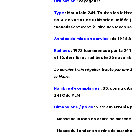
Utilisation
: voyageurs
Type
: Mountain 241. Toutes les lettre
SNCF
en vue d’une utilisation
unifiée
(
"banalisées" c'est-à-dire des locos sa
Années de mise en service
: de 1948 à
Radiées
: 1973 (commencée par la 241 P
et 16, dernières radiées le 20 novemb
Le dernier train régulier tracté par une 
le Mans.
Nombre d’exemplaires
: 35, construit
241 C
du PLM
Dimensions / poids
: 27.117 m
attelée p
- Masse de la loco en ordre de marche :
- Masse du tender en ordre de marche 