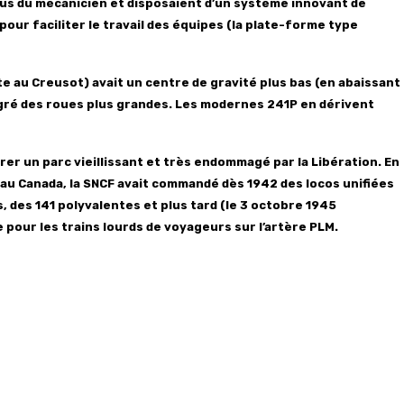
lus du mécanicien et disposaient d’un système innovant de
 pour faciliter le travail des équipes (la plate-forme type
e au Creusot) avait un centre de gravité plus bas (en abaissant
algré des roues plus grandes. Les modernes 241P en dérivent
rer un parc vieillissant et très endommagé par la Libération. En
 au Canada, la SNCF
avait commandé dès 1942 des locos unifiées
, des 141 polyvalentes et plus tard (le 3 octobre 1945
 pour les trains lourds de voyageurs sur l’artère PLM.