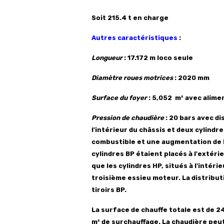
Soit 215.4 t en charge
Autres caractéristiques
:
Longueur
: 17.172 m
loco seule
Diamètre roues motrices
: 2020 mm
Surface du foyer
: 5,052 m² avec alime
Pression de chaudière
: 20 bars avec d
l'intérieur du châssis et deux cylind
combustible et une augmentation de la
cylindres BP étaient placés à l'extéri
que les cylindres HP, situés à l'intér
troisième essieu moteur. La distrib
tiroirs BP.
La surface de chauffe totale est de 2
m² de surchauffage. La chaudière peut