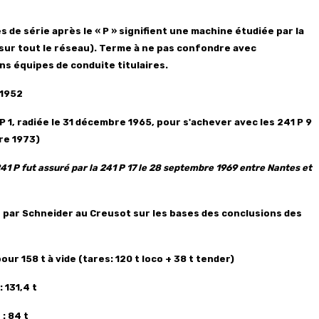
s de série après le « P » signifient une machine étudiée par la
sur tout le réseau). Terme à ne pas confondre avec
ns équipes de conduite titulaires.
 1952
 1, radiée le 31 décembre 1965, pour s'achever avec les 241 P 9
re 1973)
241 P fut assuré par la 241 P 17 le 28 septembre 1969 entre Nantes et
s par Schneider au Creusot sur les bases des conclusions des
our 158 t à vide (tares: 120 t loco + 38 t tender)
 131,4 t
: 84 t