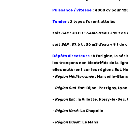
Puissance / vitesse
: 4000 cv pour 12
Tender
: 2 types furent attelés
soit
34P
: 38.8 t : 34m3 d’eau + 12 t d
soit
36P
: 37.6 t : 36 m3 d’eau + 9 t d
Dépôts directeurs
: A l’origine, la sé
les tronçons non électrifiés de la lig
elles mutèrent sur les régions Est, N
- Région Méditerranée
: Marseille-Blan
- Région Sud-Est
: Dijon-Perrigny, Lyo
- Région Est
: la Villette, Noisy-le-Sec
- Région Nord
: La Chapelle
- Région Ouest
: Le Mans