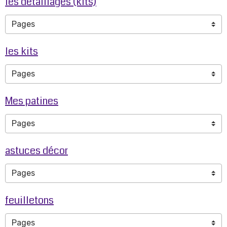
les détaillages (kits)
les kits
Mes patines
astuces décor
feuilletons