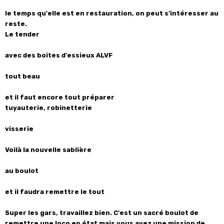
le temps qu'elle est en restauration, on peut s'intéresser au
reste.
Le tender
avec des boites d'essieux ALVF
tout beau
et il faut encore tout préparer
tuyauterie, robinetterie
visserie
Voilà la nouvelle sablière
au boulot
et il faudra remettre le tout
Super les gars, travaillez bien. C'est un sacré boulot de
remettre une loco en état mais vous avez une mission de