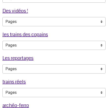
Des vidéos !
les trains des copains
Les reportages
trains réels
archéo-ferro