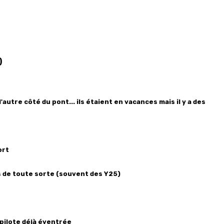
)
autre côté du pont... ils étaient en vacances mais il y a des
ort
 de toute sorte (souvent des Y25)
 pilote déjà éventrée