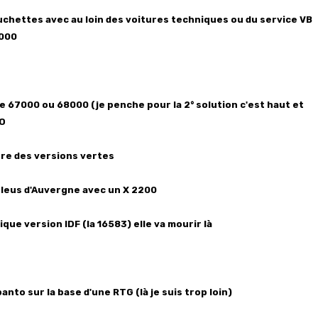
couchettes avec au loin des voitures techniques ou du service VB
3000
e 67000 ou 68000 (je penche pour la 2° solution c'est haut et
IO
re des versions vertes
bleus d'Auvergne avec un X 2200
ique version IDF (la 16583) elle va mourir là
panto sur la base d'une RTG (là je suis trop loin)