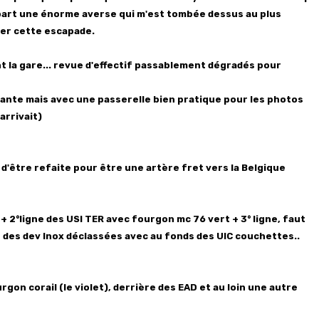
à part une énorme averse qui m'est tombée dessus au plus
ger cette escapade.
t la gare... revue d'effectif passablement dégradés pour
illante mais avec une passerelle bien pratique pour les photos
arrivait)
nt d'être refaite pour être une artère fret vers la Belgique
+ 2°ligne des USI TER avec fourgon mc 76 vert + 3° ligne, faut
 des dev Inox déclassées avec au fonds des UIC couchettes..
rgon corail (le violet), derrière des EAD et au loin une autre