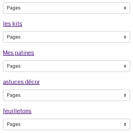
les kits
Mes patines
astuces décor
feuilletons