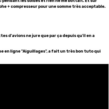
uc pendant les soldes et rien ne me bottait. Et sur
aphe + compresseur pour une somme très acceptable.
es d'avions ne jure que par ça depuis qu'il en a
e en ligne "Aiguillages", a fait un très bon tuto qui