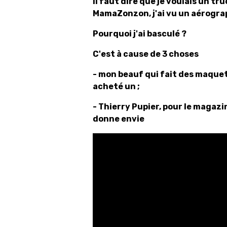
Il faut dire que je voulais un tr
MamaZonzon, j'ai vu un aérogr
Pourquoi j'ai basculé ?
C'est à cause de 3 choses
- mon beauf qui fait des maquett
acheté un ;
- Thierry Pupier, pour le magazin
donne envie