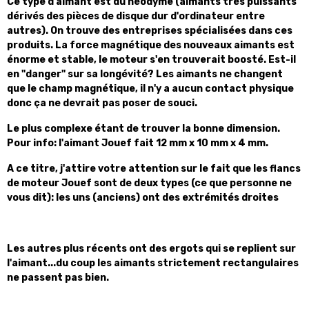
Ce type d'aimant est du néodyme (aimants très puissants
dérivés des pièces de disque dur d'ordinateur entre
autres). On trouve des entreprises spécialisées dans ces
produits. La force magnétique des nouveaux aimants est
énorme et stable, le moteur s'en trouverait boosté. Est-il
en "danger" sur sa longévité? Les aimants ne changent
que le champ magnétique, il n'y a aucun contact physique
donc ça ne devrait pas poser de souci.
Le plus complexe étant de trouver la bonne dimension.
Pour info: l'aimant Jouef fait 12 mm x 10 mm x 4 mm.
A ce titre, j'attire votre attention sur le fait que les flancs
de moteur Jouef sont de deux types (ce que personne ne
vous dit): les uns (anciens) ont des extrémités droites
Les autres plus récents ont des ergots qui se replient sur
l'aimant...du coup les aimants strictement rectangulaires
ne passent pas bien.