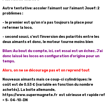
Autre tentative: accoler l'aimant sur l'aimant Jouef: 2
problèmes :
- le premier est qu'on n'a pas toujours la place pour
refermer la loco,
- second souci, c'est l'inversion des polarités entre les
deux aimants et donc, le moteur tourne moins bien
Bilan: Au bout du compte, ici, cet essai est un échec. J'ai
donc laissé les locos en configuration d'origine pour un
temps.
Alors, on ne se décourage pas et on reprend tout
Nouveaux aimants mais ce coup-ci cylindriques: le
coût est de 0.53 € (variable en fonction du nombre
achetés). La boite allemande,
https://www.supermagnete.fr est sérieuse et rapide ref
= S- 04-10-DN