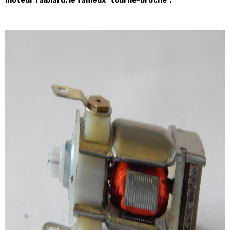
moteur faiblard: le fameux "tourne-broche".