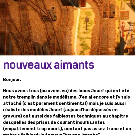
nouveaux aimants
Bonjour,
Nous avons tous (ou avons eu) des locos Jouef qui ont été
notre tremplin dans le modélisme. J'en ai encore et j'y suis
attaché (c'est purement sentimental) mais je suis aussi
réaliste: les modèles Jouef (aujourd'hui dépassés en
gravure) ont aussi des faiblesses techniques au chapitre
desquelles des prises de courant insuffisantes
(empattement trop court), contact pas assez franc et un