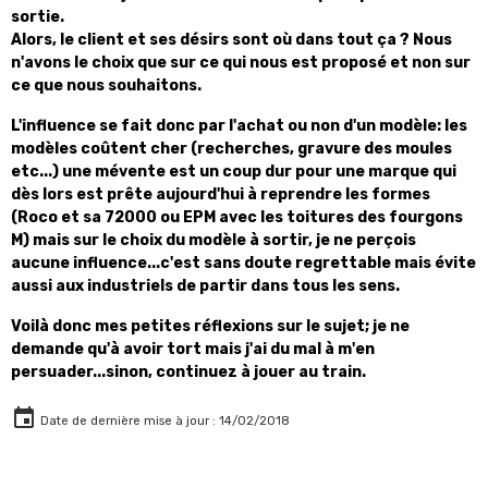
sortie.
Alors, le client et ses désirs sont où dans tout ça ? Nous
n'avons le choix que sur ce qui nous est proposé et non sur
ce que nous souhaitons.
L'influence se fait donc par l'achat ou non d'un modèle: les
modèles coûtent cher (recherches, gravure des moules
etc...) une mévente est un coup dur pour une marque qui
dès lors est prête aujourd'hui à reprendre les formes
(Roco et sa 72000 ou EPM avec les toitures des fourgons
M) mais sur le choix du modèle à sortir, je ne perçois
aucune influence...c'est sans doute regrettable mais évite
aussi aux industriels de partir dans tous les sens.
Voilà donc mes petites réflexions sur le sujet; je ne
demande qu'à avoir tort mais j'ai du mal à m'en
persuader...sinon, continuez à jouer au train.
Date de dernière mise à jour : 14/02/2018