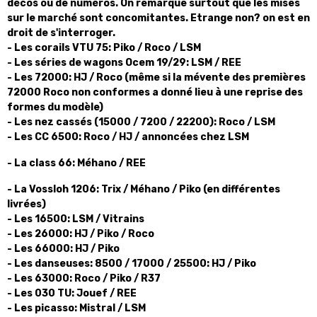
décos ou de
numéros. On remarque surtout que les mises
sur le marché sont concomitantes. Etrange non? on est en
droit de s'interroger.
- Les corails VTU 75: Piko / Roco / LSM
- Les séries de wagons Ocem 19/29: LSM / REE
- Les 72000: HJ / Roco (même si la mévente des premières
72000 Roco non conformes a donné lieu à une reprise des
formes du modèle)
- Les nez cassés (15000 / 7200 / 22200): Roco / LSM
- Les CC 6500: Roco / HJ / annoncées chez LSM
- La class 66: Méhano / REE
- La Vossloh 1206: Trix / Méhano / Piko (en différentes
livrées)
- Les 16500: LSM / Vitrains
- Les 26000: HJ / Piko / Roco
- Les 66000: HJ / Piko
- Les danseuses: 8500 / 17000 / 25500: HJ / Piko
- Les 63000: Roco / Piko / R37
- Les 030 TU: Jouef / REE
- Les picasso: Mistral / LSM