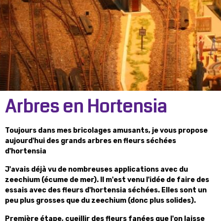
Arbres en Hortensia
Toujours dans mes bricolages amusants, je vous propose
aujourd'hui des grands arbres en fleurs séchées
d'hortensia
J'avais déjà vu de nombreuses applications avec du
zeechium (écume de mer). Il m'est venu l'idée de faire des
essais avec des fleurs d'hortensia séchées. Elles sont un
peu plus grosses que du zeechium (donc plus solides).
Première étape, cueillir des fleurs fanées que l'on laisse