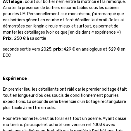
Attelage
: court sur boitier nem entre la motrice et la remorque.
A noter la présence de boitiers escamotables sous les cabines
pour des UM. Personnellement, sur mon réseau, j’ai remarqué que
ces boitiers gênent en courbe et font dérailler l’autorail. Je les ai
démontées car l’engin circule mieux et surtout, ça permet de
monter les détaillages (voir ce que j’en dis dans « expérience »)
Prix
: 250 € à sa sortie
seconde sortie vers 2025:
prix:
429 € en analogique et 529 € en
DCC
Expérience
:
En premier lieu, les détaillants ont râlé car le premier boitage était
tout en longueur d'où des soucis de conditionnement pour les
expéditions. La seconde série bénéficie d'un botage rectangulaire
plus facile à mettre en colis.
Pour être honnête, c’est autorail est tout un poème. Ayant cassé
ma tirelire, j’ai craqué et acheté une version ref 10033 avec
bandages d’adhérence. Emballé par le modèle à l’esthétique très