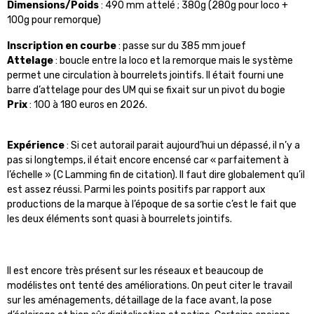
Dimensions/Poids
: 490 mm attelé ; 380g (280g pour loco +
100g pour remorque)
Inscription en courbe
: passe sur du
385 mm
jouef
Attelage
: boucle entre la loco et la remorque mais le système
permet une circulation à bourrelets jointifs. Il était fourni une
barre d’attelage pour des UM qui se fixait sur un pivot du bogie
Prix
: 100 à 180 euros en 2026.
Expérience
: Si cet autorail parait aujourd’hui un dépassé, il n’y a
pas si longtemps, il était encore encensé car « parfaitement à
l’échelle » (C Lamming fin de citation). Il faut dire globalement qu’il
est assez réussi. Parmi les points positifs par rapport aux
productions de la marque à l’époque de sa sortie c’est le fait que
les deux éléments sont quasi à bourrelets jointifs.
Il est encore très présent sur les réseaux et beaucoup de
modélistes ont tenté des améliorations. On peut citer le travail
sur les aménagements, détaillage de la face avant, la pose