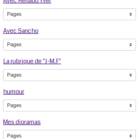
Avec Renaud Yver
Avec Sancho
La rubrique de "J-M.F"
humour
Mes dioramas