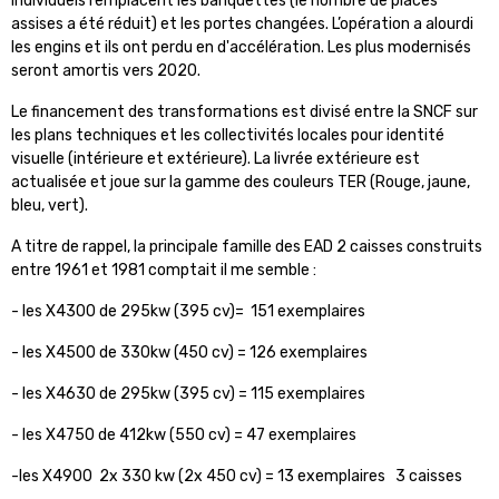
individuels remplacent les banquettes (le nombre de places
assises a été réduit) et les portes changées. L’opération a alourdi
les engins et ils ont perdu en d'accélération. Les plus modernisés
seront amortis vers 2020.
Le financement des transformations est divisé entre
la SNCF
sur
les plans techniques et les collectivités locales pour identité
visuelle (intérieure et extérieure). La livrée extérieure est
actualisée et joue sur la gamme des couleurs TER (Rouge, jaune,
bleu, vert).
A titre de rappel, la principale famille des EAD 2 caisses construits
entre 1961 et 1981 comptait il me semble :
- les X4300 de 295kw (395 cv)= 151 exemplaires
- les X4500 de 330kw (450 cv) = 126 exemplaires
- les X4630 de 295kw (395 cv) = 115 exemplaires
- les X4750 de 412kw (550 cv) = 47 exemplaires
-les X4900 2x 330 kw (2x 450 cv) = 13 exemplaires 3 caisses