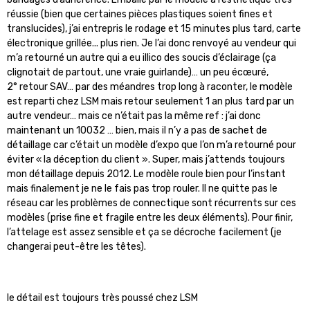
réussie (bien que certaines pièces plastiques soient fines et
translucides), j’ai entrepris le rodage et 15 minutes plus tard, carte
électronique grillée... plus rien. Je l’ai donc renvoyé au vendeur qui
m’a retourné un autre qui a eu illico des soucis d’éclairage (ça
clignotait de partout, une vraie guirlande)… un peu écœuré,
2° retour SAV… par des méandres trop long à raconter, le modèle
est reparti chez LSM mais retour seulement 1 an plus tard par un
autre vendeur… mais ce n’était pas la même ref : j’ai donc
maintenant un 10032 … bien, mais il n’y a pas de sachet de
détaillage car c’était un modèle d’expo que l’on m’a retourné pour
éviter « la déception du client ». Super, mais j’attends toujours
mon détaillage depuis 2012. Le modèle roule bien pour l’instant
mais finalement je ne le fais pas trop rouler. Il ne quitte pas le
réseau car les problèmes de connectique sont récurrents sur ces
modèles (prise fine et fragile entre les deux éléments). Pour finir,
l’attelage est assez sensible et ça se décroche facilement (je
changerai peut-être les têtes).
le détail est toujours très poussé chez LSM