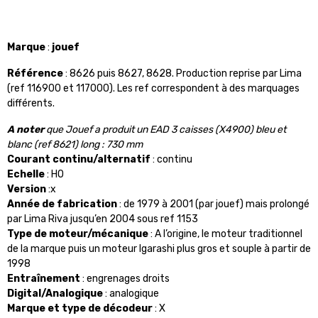
Marque
:
jouef
Référence
: 8626 puis 8627, 8628. Production reprise par Lima
(ref 116900 et 117000). Les ref correspondent à des marquages
différents.
A noter
que Jouef a produit un EAD 3 caisses (X4900) bleu et
blanc (ref 8621) long :
730 mm
Courant continu/alternatif
: continu
Echelle
: HO
Version
:x
Année de fabrication
: de 1979 à 2001 (par jouef) mais prolongé
par Lima Riva jusqu’en 2004 sous ref 1153
Type de moteur/mécanique
: A l’origine, le moteur traditionnel
de la marque puis un moteur Igarashi plus gros et souple à partir de
1998
Entraînement
: engrenages droits
Digital/Analogique
: analogique
Marque et type de décodeur
: X