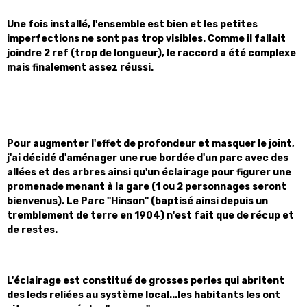
Une fois installé, l'ensemble est bien et les petites
imperfections ne sont pas trop visibles. Comme il fallait
joindre 2 ref (trop de longueur), le raccord a été complexe
mais finalement assez réussi.
Pour augmenter l'effet de profondeur et masquer le joint,
j'ai décidé d'aménager une rue bordée d'un parc avec des
allées et des arbres ainsi qu'un éclairage pour figurer une
promenade menant à la gare (1 ou 2 personnages seront
bienvenus). Le Parc "Hinson" (baptisé ainsi depuis un
tremblement de terre en 1904) n'est fait que de récup et
de restes.
L'éclairage est constitué de grosses perles qui abritent
des leds reliées au système local...les habitants les ont