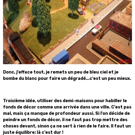
Donc, j'efface tout, je remets un peu de bleu ciel et je
bombe du blanc pour faire un dégradé...c'est un peu mieux.
Troisième idée, utiliser des demi-maisons pour habiller le
fonds de décor comme une arrivée dans une ville. C'est pas
mal, mais ça manque de profondeur aussi. Si l'on décide de
peindre un fonds de décor, il ne faut pas trop mettre des
choses devant, sinon ça ne sert à rien de le faire. Il faut un
juste équilibre: là c'est dur !