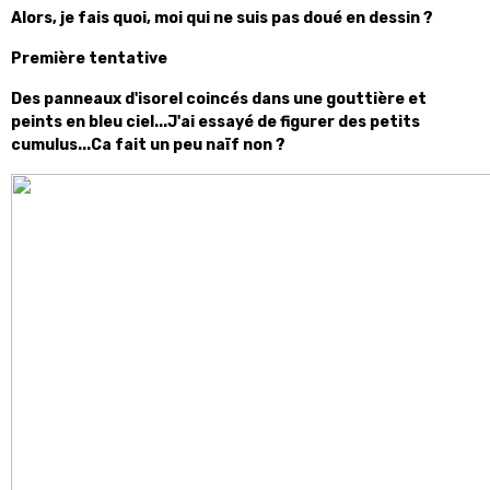
Alors, je fais quoi, moi qui ne suis pas doué en dessin ?
Première tentative
Des panneaux d'isorel coincés dans une gouttière et
peints en bleu ciel...J'ai essayé de figurer des petits
cumulus...Ca fait un peu naïf non ?