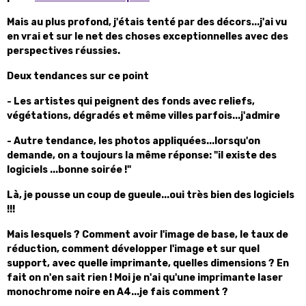
Mais au plus profond, j'étais tenté par des décors...j'ai vu
en vrai et sur le net des choses exceptionnelles avec des
perspectives réussies.
Deux tendances sur ce point
- Les artistes qui peignent des fonds avec reliefs,
végétations, dégradés et même villes parfois...j'admire
- Autre tendance, les photos appliquées...lorsqu'on
demande, on a toujours la même réponse: "il existe des
logiciels ...bonne soirée !"
Là, je pousse un coup de gueule...oui très bien des logiciels
!!!
Mais lesquels ? Comment avoir l'image de base, le taux de
réduction, comment développer l'image et sur quel
support, avec quelle imprimante, quelles dimensions ? En
fait on n'en sait rien ! Moi je n'ai qu'une imprimante laser
monochrome noire en A4...je fais comment ?