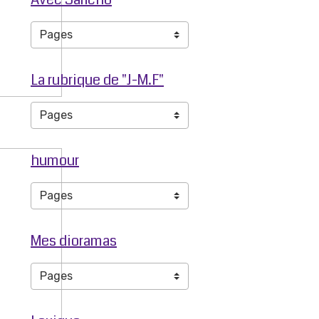
La rubrique de "J-M.F"
humour
Mes dioramas