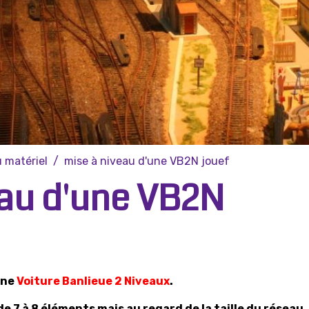
 matériel
mise à niveau d'une VB2N jouef
eau d'une VB2N
une
Voiture Banlieue 2 Niveaux
.
 7 à 8 éléments mais au regard de la taille du réseau,