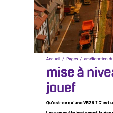
Accueil
Pages
amélioration du
mise à niv
jouef
Qu'est-ce qu'une VB2N ? C'est 
Les rames étaient constituées de