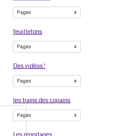
feuilletons
Des vidéos !
les trains des copains
Les reportages