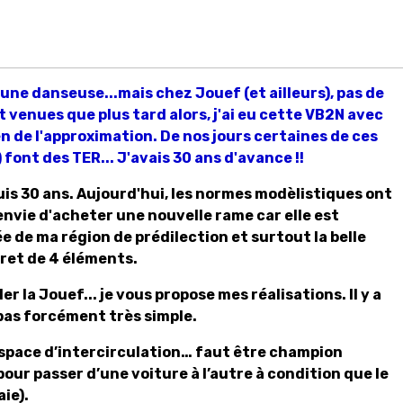
une danseuse...mais chez Jouef (et ailleurs), pas de
nt venues que plus tard alors, j'ai eu cette VB2N avec
n de l'approximation.
De nos jours certaines de ces
 font des TER... J'avais 30 ans d'avance !!
is 30 ans. Aujourd'hui, les normes modèlistiques ont
envie d'acheter une nouvelle rame car elle est
de ma région de prédilection et surtout la belle
fret de 4 éléments.
er la Jouef... je vous propose mes réalisations. Il y a
 pas forcément très simple.
l’espace d’intercirculation… faut être champion
our passer d’une voiture à l’autre à condition que le
ie).