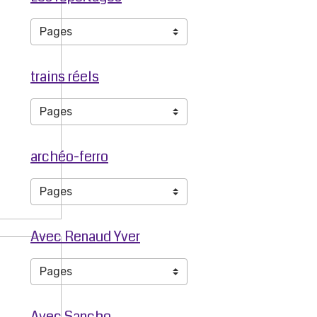
trains réels
archéo-ferro
Avec Renaud Yver
Avec Sancho