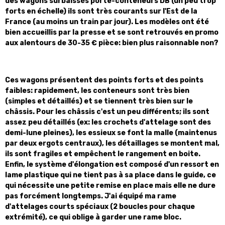
des wagons surbaissés porte-conteneurs
DB (un peu trop
forts en échelle) ils sont très courants sur l'Est de la
France (au moins un train par jour). Les modèles ont été
bien accueillis par la presse et se sont retrouvés en promo
aux alentours de 30-35 € pièce: bien plus raisonnable non?
Ces wagons présentent des points forts et des points
faibles: rapidement, les conteneurs sont très bien
(simples et détaillés) et se tiennent très bien sur le
châssis. Pour les châssis c'est un peu différents; ils sont
assez peu détaillés (ex: les crochets d'attelage sont des
demi-lune pleines), les essieux se font la malle (maintenus
par deux ergots centraux), les détaillages se montent mal,
ils sont fragiles et empêchent le rangement en boite.
Enfin, le système d'élongation est composé d'un ressort en
lame plastique qui ne tient pas à sa place dans le guide, ce
qui nécessite une petite remise en place mais elle ne dure
pas forcément longtemps. J'ai équipé ma rame
d'attelages courts spéciaux (2 boucles pour chaque
extrémité), ce qui oblige à garder une rame bloc.