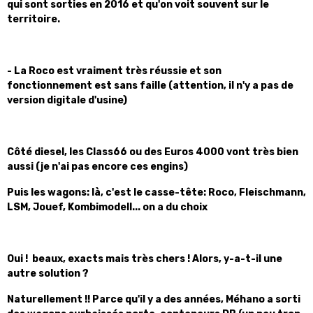
qui sont sorties en 2016 et qu'on voit souvent sur le
territoire.
- La Roco est vraiment très réussie et son
fonctionnement est sans faille (attention, il n'y a pas de
version digitale d'usine)
Côté diesel, les Class66 ou des Euros 4000 vont très bien
aussi (je n'ai pas encore ces engins)
Puis les wagons: là, c'est le casse-tête: Roco, Fleischmann,
LSM, Jouef, Kombimodell... on a du choix
Oui ! beaux, exacts mais très chers ! Alors, y-a-t-il une
autre solution ?
Naturellement !! Parce qu'il y a des années, Méhano a sorti